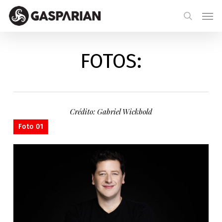
Skip
Menu
Men
to
search
main
content
FOTOS:
Crédito: Gabriel Wickbold
Foto 01